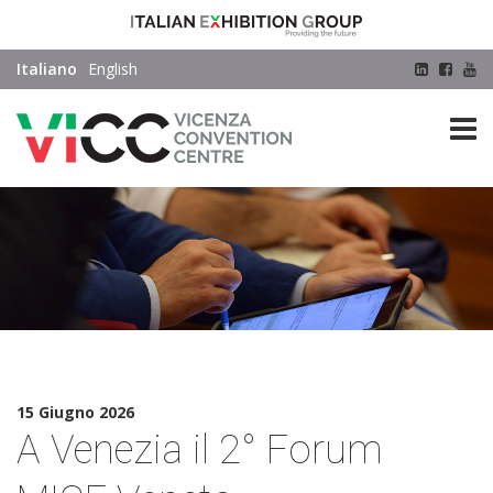
Italiano
English
home
press
news
a venezia il 2° forum mice veneto
15 Giugno 2026
A Venezia il 2° Forum