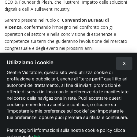
CEO & Founder di Plesh, che illustrerà l’impatto delle soluzioni
digitali e dell’IA sull’event industry.
Saremo presenti nel ruolo di
Convention Bureau di
Vicenza
, confermando l’impegno nel confronto con gli
operatori del settore e nella condivisione di esperienze e
competenze sui temi che guideranno l’evoluzione del mercato
congressuale e degli eventi nei prossimi anni.
Utilizziamo i cookie
X
Torna all'elenco
Gentile Visitatore, questo sito web utilizza cookie di
profilazione e pubblicitari, anche di “terze parti” quali titolari
autonomi del trattamento, al fine di inviarti promozioni e
© 2026 Italian Exhibition Group S.p.A.
offerte di servizi in linea con le preferenze da te manifestate
privacy policy
Cookie preferencies
nel corso della navigazione in rete. Puoi accettare questi
cookie premendo su accetta e continua, o cliccare su
Vicenza Convention Centre
“impostare le mie preferenze sui cookie” per impostare le
tue preferenze, oppure puoi premere su rifiuta e continuare.
Event & Conference Division
Per maggiori informazioni sulla nostra cookie policy clicca
Italian Exhibition Group Spa
sul seguente
link
.