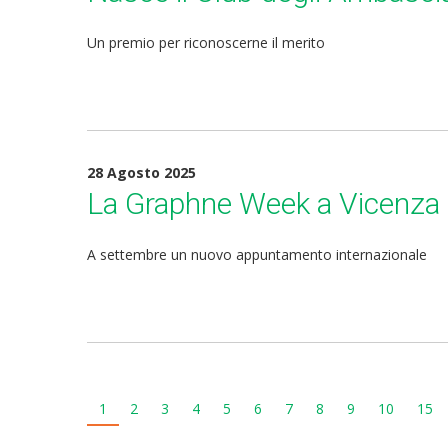
Un premio per riconoscerne il merito
28 Agosto 2025
La Graphne Week a Vicenza
A settembre un nuovo appuntamento internazionale
1
2
3
4
5
6
7
8
9
10
15