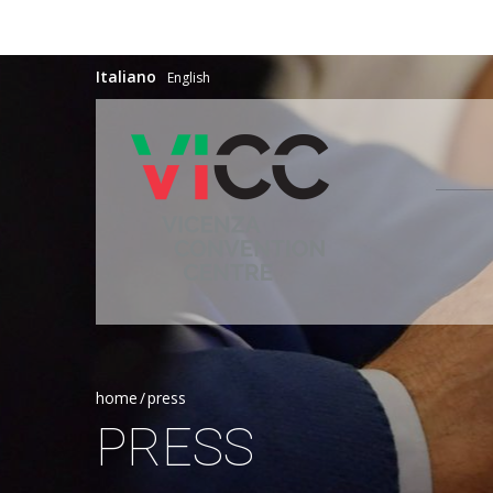
Italiano
English
home
press
PRESS