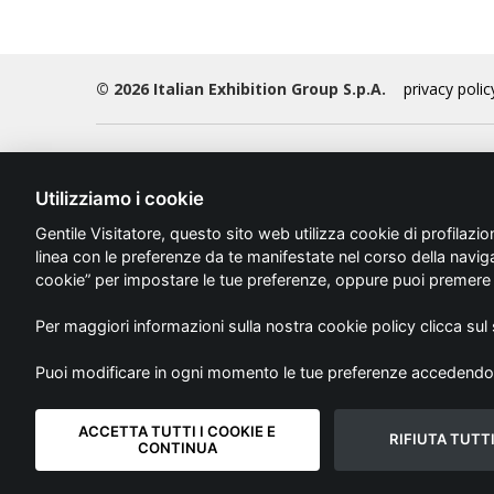
© 2026 Italian Exhibition Group S.p.A.
privacy polic
Vicenza Convention Centre
Utilizziamo i cookie
Event & Conference Division
Gentile Visitatore, questo sito web utilizza cookie di profilazione
Italian Exhibition Group Spa
linea con le preferenze da te manifestate nel corso della navi
Via dell'Oreficeria 16
cookie” per impostare le tue preferenze, oppure puoi premere s
36100 Vicenza (VI) Italy
tel + 39 0 444 969111
Per maggiori informazioni sulla nostra cookie policy clicca su
fax + 39 0 444 969000
Puoi modificare in ogni momento le tue preferenze accedendo al
mail
info@vicenzaconventioncentre.it
ACCETTA TUTTI I COOKIE E
RIFIUTA TUTTI
CONTINUA