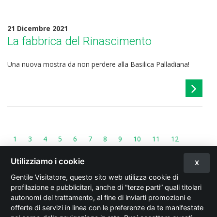
21 Dicembre 2021
La fabbrica del Rinascimento
Una nuova mostra da non perdere alla Basilica Palladiana!
1
3
4
5
6
7
8
9
10
11
12
15
Utilizziamo i cookie
X
Gentile Visitatore, questo sito web utilizza cookie di
profilazione e pubblicitari, anche di “terze parti” quali titolari
autonomi del trattamento, al fine di inviarti promozioni e
© 2026 Italian Exhibition Group S.p.A.
offerte di servizi in linea con le preferenze da te manifestate
privacy policy
Cookie preferencies